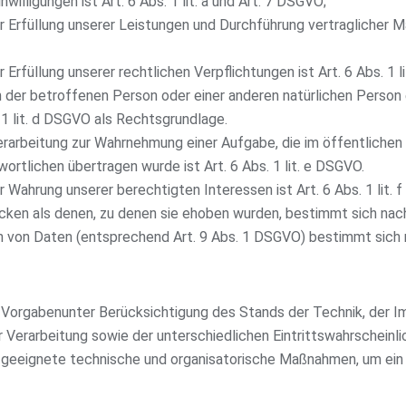
willigungen ist Art. 6 Abs. 1 lit. a und Art. 7 DSGVO;
ur Erfüllung unserer Leistungen und Durchführung vertragliche
Erfüllung unserer rechtlichen Verpflichtungen ist Art. 6 Abs. 1 l
en der betroffenen Person oder einer anderen natürlichen Perso
 1 lit. d DSGVO als Rechtsgrundlage.
erarbeitung zur Wahrnehmung einer Aufgabe, die im öffentlichen 
ortlichen übertragen wurde ist Art. 6 Abs. 1 lit. e DSGVO.
 Wahrung unserer berechtigten Interessen ist Art. 6 Abs. 1 lit. 
cken als denen, zu denen sie ehoben wurden, bestimmt sich nac
n von Daten (entsprechend Art. 9 Abs. 1 DSGVO) bestimmt sich 
 Vorgabenunter Berücksichtigung des Stands der Technik, der I
erarbeitung sowie der unterschiedlichen Eintrittswahrscheinlic
n, geeignete technische und organisatorische Maßnahmen, um e